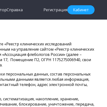
тор
Справка
Регистрация
Кабинет
те «Реестр клинических исследований
оченным на управление сайтом
«Реестр клинических
«Ассоциация флебологов России» (далее –
ом 17, Помещение П2, ОГРН 1175275006940, свои
а.
ки персональных данных, состав персональных
альными данными является любая информация,
онтактный телефон, адрес электронной почты,
, систематизация, накопление, хранение,
личивание, блокирование, уничтожение, передача,