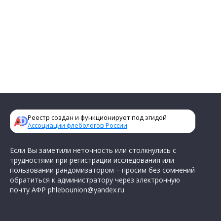
Реестр создан и функционирует под эгидой
Ассоциации флебологов России
Если Вы заметили неточность или столкнулись с
трудностями при регистрации исследования или
пользовании рандомизатором – просим без сомнений
обратиться к администратору через электронную
почту АФР
phlebounion@yandex.ru