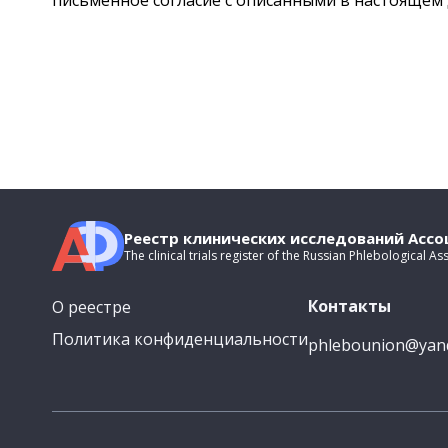
письменное согласие с описанными в настоящем 
Реестр клинических исследований Асс
The clinical trials register of the Russian Phlebological As
Контакты
О реестре
Политика конфиденциальности
phlebounion@yan