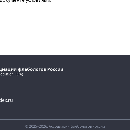
документе условиями.
оциации флебологов России
sociation (RPA)
dex.ru
© 2025–2026, Ассоциация флебологов России