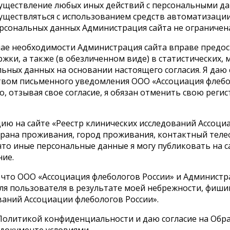
 осуществление любых иных действий с персональными 
ществляться с использованием средств автоматизации, 
ерсональных данных
Администрация сайта не ограничен
чае необходимости
Администрация сайта вправе предо
ржки, а также (в обезличенном виде) в статистических,
ьных данных на основании настоящего согласия. Я даю 
дством письменного уведомления
ООО «Ассоциация флебол
о, отзывая свое согласие, я обязан отменить свою реги
цию на сайте
«Реестр клинических исследований Ассоци
страна проживания, город проживания, контактный теле
 что иные персональные данные я могу публиковать на 
ние.
 что ООО «Ассоциация флебологов России» и Администр
ля пользователя в результате моей небрежности, фиш
ваний Ассоциации флебологов России»
.
 Политикой конфиденциальности и даю согласие на Обр