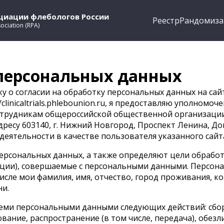
оциации флебологов России
Реестр
Рандомиза
sociation (RPA)
 персональных данных
у о согласии на обработку персональных данных на сай
/clinicaltrials.phlebounion.ru, я предоставляю уполном
отрудникам общероссийской общественной организации 
дресу 603140, г. Нижний Новгород, Проспект Ленина, Д
деятельности в качестве пользователя указанного сайт
ерсональных данных, а также определяют цели обработ
ации), совершаемые с персональными данными. Персон
числе мои
фамилия, имя, отчество, город проживания, к
ни.
семи персональными данными следующих действий: сбор
вание, распространение (в том числе, передача), обез