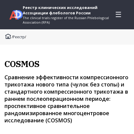
Реестр клинических исследований
Ассоциации флебологов России
☰
The clinical trials register of the Russian Phlebological
Association (RPA)
/
Реестр
/
COSMOS
Сравнение эффективности компрессионного
трикотажа нового типа (чулок без стопы) и
стандартного компрессионного трикотажа в
раннем послеоперационном периоде:
проспективное сравнительное
рандомизированное многоцентровое
исследование (COSMOS)