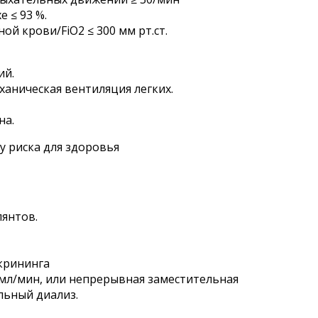
 ≤ 93 %.
й крови/FiO2 ≤ 300 мм рт.ст.
ий.
ханическая вентиляция легких.
на.
ру риска для здоровья
янтов.
крининга
 мл/мин, или непрерывная заместительная
льный диализ.