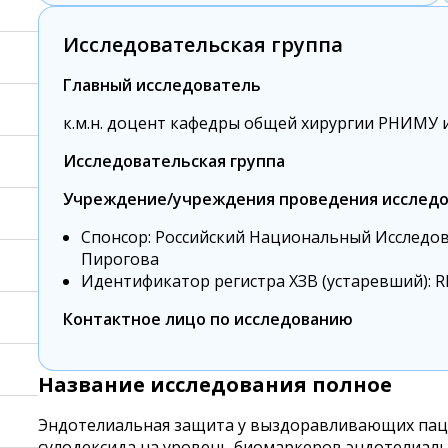
Исследовательская группа
Главный исследователь
к.м.н. доцент кафедры общей хирургии РНИМУ и
Исследовательская группа
Учреждение/учреждения проведения исследо
Спонсор: Российский Национальный Исследов
Пирогова
Идентификатор регистра ХЗВ (устаревший): R
Контактное лицо по исследованию
Название исследования полное
Эндотелиальная защита у выздоравливающих паци
сулодексида на уровень биомаркеров эндотелиаль