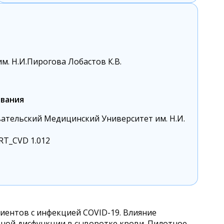
м. Н.И.Пирогова Лобастов К.В.
вания
ательский Медицинский Университет им. Н.И.
RT_CVD 1.012
ентов с инфекцией COVID-19. Влияние
ной дисфункции в сыворотке крови. Пилотное