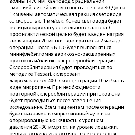
волны 1470 нм., световод с радиальной
эмиссией, линейная плотность энергии 80 Дж на
1 см вены, автоматическая тракция световода
со скоростью 1 мм/сек. Конец световода будет
позиционирован у остиального клапана. С
профилактической целью будет введен натрия
эноксапарин 20 мг п/к однократно за 2 часа до
операции. После ЭВЛО будет выполняться
минифлебэктомия варикозно-расширенных
притоков и/или их склеротерооблитерация.
Склерооблитерация будет проводиться по
методике Tessari, склерозант
лауромакрогол-400 в концентрации 10 мг/мл. в
виде микропены. При необходимости
повторной склерооблитерации притоков она
будет проводиться после завершения
исследования. Всем пациентам после операции
будет назначен компрессионный чулок на
оперированную конечность с уровнем
давления 20–30 мм.рт.ст. на уровне лодыжки,
первые сутки круглосуточно, со второго дня