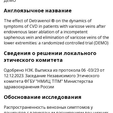
ДЕМО
Англоязычное название
The effect of Detravenol ® on the dynamics of
symptoms of CVD in patients with varicose veins after
endovenous laser ablation of a incompetent
saphenous vein and elimination of varicose veins of the
lower extremities: a randomized controlled trial (DEMO)
Сведения о решении локального
этического комитета
Одобрено НЭК. Выписка из протокола 06 -03/23 от
12.12.2023. Заседание Независимого Этического
комитета ФГБУ "НМИЦ ТПМ" Министерства
здравоохранения России
Обоснование исследования
Распространенность венозных симптомов у
пациентов с варикозным расширением вен нижних