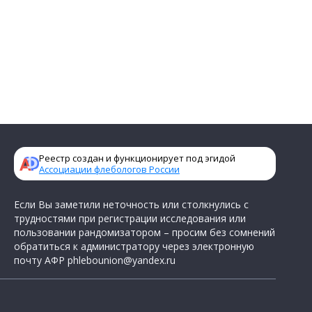
Реестр создан и функционирует под эгидой
Ассоциации флебологов России
Если Вы заметили неточность или столкнулись с
трудностями при регистрации исследования или
пользовании рандомизатором – просим без сомнений
обратиться к администратору через электронную
почту АФР
phlebounion@yandex.ru