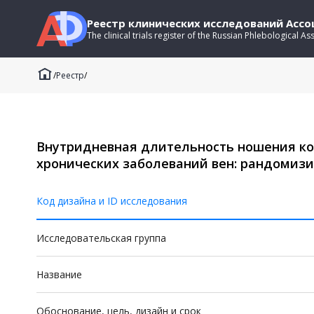
Реестр клинических исследований Асс
The clinical trials register of the Russian Phlebological As
/
Реестр
/
Внутридневная длительность ношения ко
хронических заболеваний вен: рандомиз
Код дизайна и ID исследования
Исследовательская группа
Название
Обоснование, цель, дизайн и срок