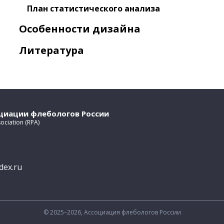
План статистического анализа
Особенности дизайна
Литература
оциации флебологов России
sociation (RPA)
dex.ru
© 2025–2026, Ассоциация флебологов России